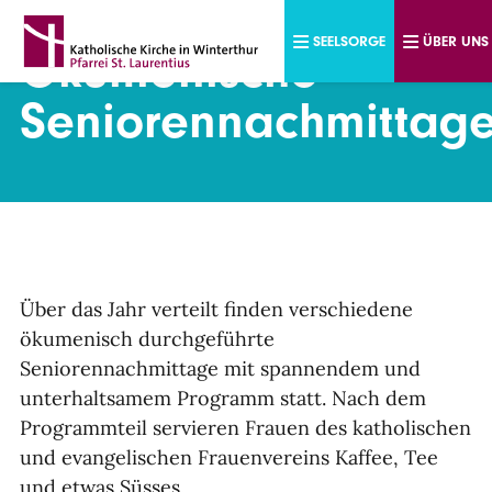
Direkt zum Inhalt
SEELSORGE
ÜBER UNS
Ökumenische
Seniorennachmittag
Über das Jahr verteilt finden verschiedene
ökumenisch durchgeführte
Seniorennachmittage mit spannendem und
unterhaltsamem Programm statt. Nach dem
Programmteil servieren Frauen des katholischen
und evangelischen Frauenvereins Kaffee, Tee
und etwas Süsses.