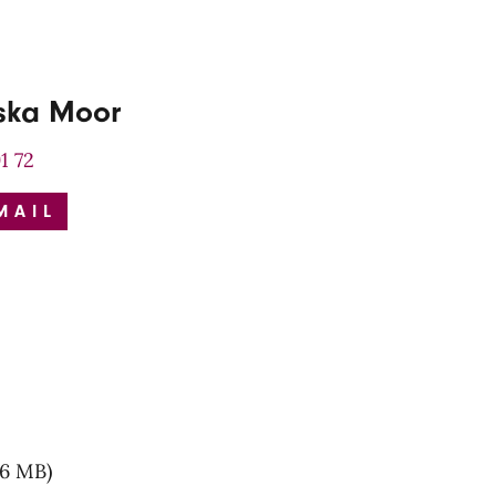
iska Moor
1 72
MAIL
46 MB)