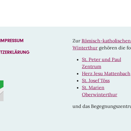
Zur
Römisch-katholische
 IMPRESSUM
Winterthur
gehören die fo
UTZERKLÄRUNG
St. Peter und Paul
Zentrum
Herz Jesu Mattenbach
St. Josef Töss
St. Marien
Oberwinterthur
und das Begegnungszent